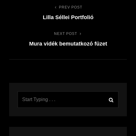
PREV POST
Previous
Bejegyzés
Lilla Séllei Portfolió
Post
navigáció
NEXT POST
Next
Mura vidék bemutatkozó füzet
Post
Search
Search
for: