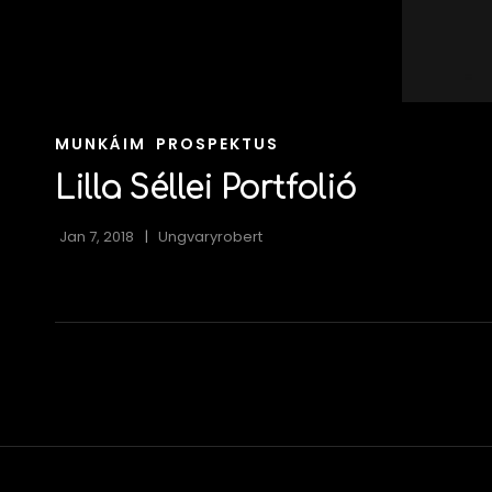
CAT
MUNKÁIM
PROSPEKTUS
LINKS
Lilla Séllei Portfolió
Jan 7, 2018
Ungvaryrobert